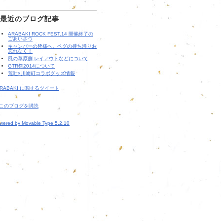
最近のブログ記事
ARABAKI ROCK FEST.14 開催終了の
ごあいさつ
キャンパーの皆様へ。ペグの持ち帰りお
忘れなく！
風の草原側 レイアウトなどについて
GTR祭2014について
荒吐×川崎町コラボグッズ情報
ARABAKI に関するツイート
このブログを購読
wered by Movable Type 5.2.10