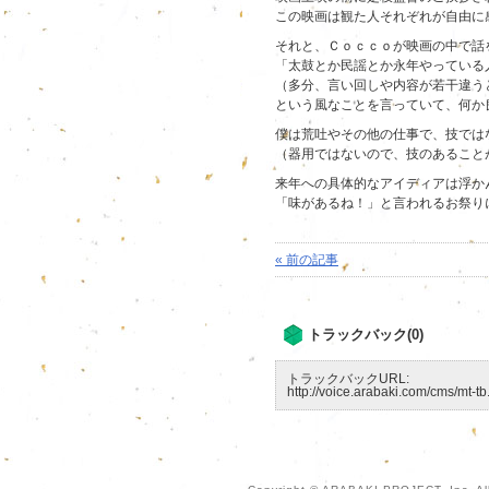
この映画は観た人それぞれが自由に
それと、Ｃｏｃｃｏが映画の中で話
「太鼓とか民謡とか永年やっている
（多分、言い回しや内容が若干違う
という風なことを言っていて、何か
僕は荒吐やその他の仕事で、技では
（器用ではないので、技のあること
来年への具体的なアイディアは浮か
「味があるね！」と言われるお祭り
« 前の記事
トラックバック(0)
トラックバックURL:
http://voice.arabaki.com/cms/mt-tb