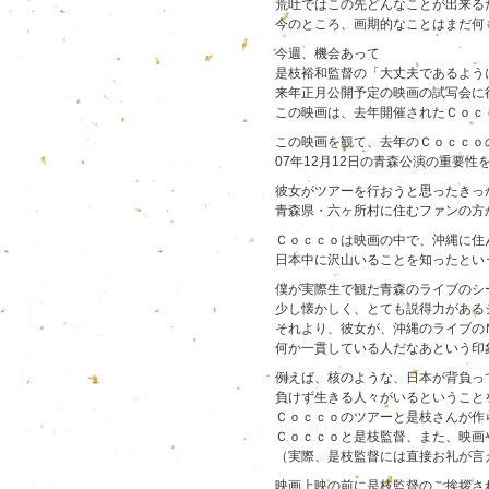
荒吐ではこの先どんなことが出来る
今のところ、画期的なことはまだ何
今週、機会あって
是枝裕和監督の「大丈夫であるよう
来年正月公開予定の映画の試写会に
この映画は、去年開催されたＣｏｃ
この映画を観て、去年のＣｏｃｃｏ
07年12月12日の青森公演の重要
彼女がツアーを行おうと思ったきっ
青森県・六ヶ所村に住むファンの方
Ｃｏｃｃｏは映画の中で、沖縄に住
日本中に沢山いることを知ったとい
僕が実際生で観た青森のライブのシ
少し懐かしく、とても説得力がある
それより、彼女が、沖縄のライブの
何か一貫している人だなあという印
例えば、核のような、日本が背負っ
負けず生きる人々がいるということ
Ｃｏｃｃｏのツアーと是枝さんが作
Ｃｏｃｃｏと是枝監督、また、映画
（実際、是枝監督には直接お礼が言
映画上映の前に是枝監督のご挨拶さ