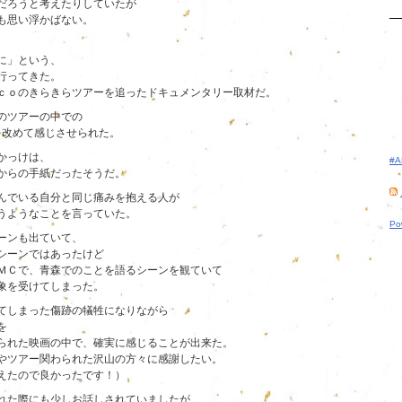
だろうと考えたりしていたが
も思い浮かばない。
に」という、
行ってきた。
ｃｏのきらきらツアーを追ったドキュメンタリー取材だ。
のツアーの中での
性を改めて感じさせられた。
かっけは、
#
からの手紙だったそうだ。
んでいる自分と同じ痛みを抱える人が
うようなことを言っていた。
Po
ーンも出ていて、
シーンではあったけど
ＭＣで、青森でのことを語るシーンを観ていて
象を受けてしまった。
てしまった傷跡の犠牲になりながら
を
られた映画の中で、確実に感じることが出来た。
やツアー関わられた沢山の方々に感謝したい。
えたので良かったです！）
れた際にも少しお話しされていましたが