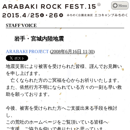
Menu
STAFF VOICE
岩手・宮城内陸地震
ARABAKI PROJECT
(
2008年6月16日 11:30
)
地震災害により被害を受けられた皆様、謹んでお見舞い
を申し上げます。
亡くなられた方のご冥福を心からお祈りいたします。
また、依然行方不明になられている方々の一刻も早い救
助を願っております。
今後、被害を受けられた方へご支援出来る手段を検討
し、
この荒吐のホームページをご覧頂いている皆様へ
ご支援、ご協力を仰いで参りたいと思っていま