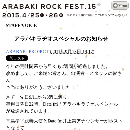
Menu
STAFF VOICE
アラバキラヂオスペシャルのお知らせ
ARABAKI PROJECT
(
2011年9月13日 19:17
)
今年の荒吐閉幕から早くも2週間が経過しました。
改めまして、ご来場の皆さん、出演者・スタッフの皆さ
ん、
本当にありがとうございました！
さて、先日9/11から3週に渡り、
毎週日曜日22時、Date fm「アラバキラヂオスペシャル」
が放送されています。
堂島孝平親善大使とDate fm井上崇アナウンサーがホスト
となって