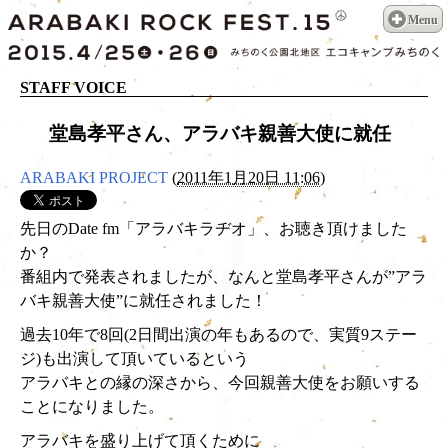
Menu
STAFF VOICE
堂島孝平さん、アラバキ親善大使に就任
ARABAKI PROJECT
(
2011年1月20日 11:06
)
先日のDate fm「アラバキラヂオ」、お聴き頂けました
か？
番組内で発表されましたが、なんと堂島孝平さんが”アラ
バキ親善大使”に就任されました！
過去10年で8回(2日間出演の年もあるので、実質9ステー
ジ)も出演して頂いているという
アラバキとの縁の深さから、今回親善大使をお願いする
ことになりました。
アラバキを盛り上げて頂くために